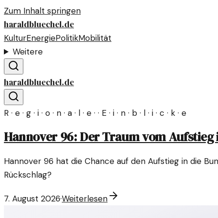
Zum Inhalt springen
haraldbluechel.de
Kultur
Energie
Politik
Mobilität
Weitere
haraldbluechel.de
R · e · g · i · o · n · a · l · e · · E · i · n · b · l · i · c · k · e
Hannover 96: Der Traum vom Aufstieg i
Hannover 96 hat die Chance auf den Aufstieg in die Bund
Rückschlag?
7. August 2026
·
Weiterlesen