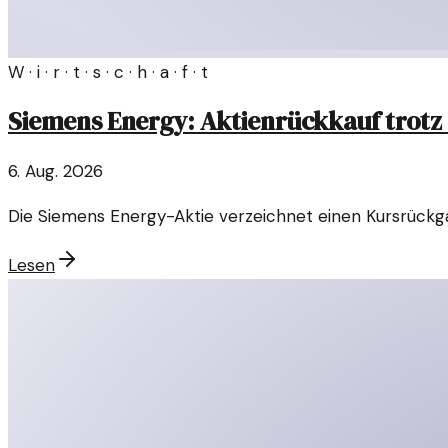
W · i · r · t · s · c · h · a · f · t
Siemens Energy: Aktienrückkauf trotz 
6. Aug. 2026
Die Siemens Energy-Aktie verzeichnet einen Kursrückg
Lesen