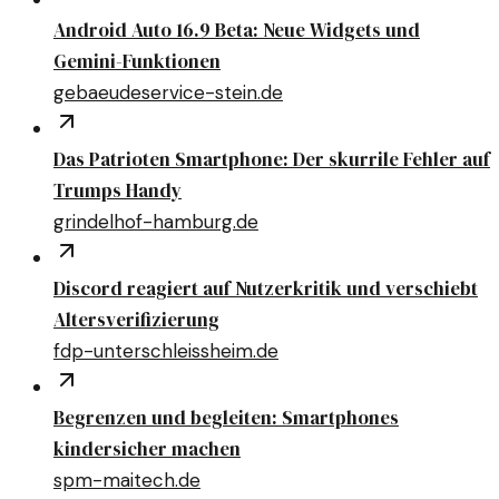
Android Auto 16.9 Beta: Neue Widgets und
Gemini-Funktionen
gebaeudeservice-stein.de
Das Patrioten Smartphone: Der skurrile Fehler auf
Trumps Handy
grindelhof-hamburg.de
Discord reagiert auf Nutzerkritik und verschiebt
Altersverifizierung
fdp-unterschleissheim.de
Begrenzen und begleiten: Smartphones
kindersicher machen
spm-maitech.de