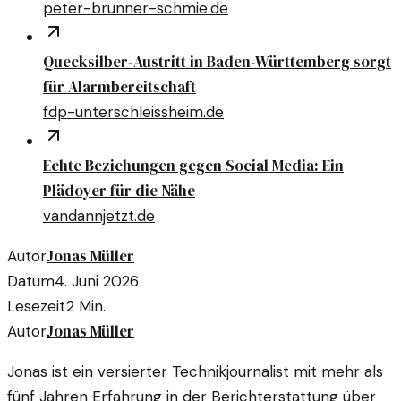
peter-brunner-schmie.de
Quecksilber-Austritt in Baden-Württemberg sorgt
für Alarmbereitschaft
fdp-unterschleissheim.de
Echte Beziehungen gegen Social Media: Ein
Plädoyer für die Nähe
vandannjetzt.de
Jonas Müller
Autor
Datum
4. Juni 2026
Lesezeit
2
Min.
Jonas Müller
Autor
Jonas ist ein versierter Technikjournalist mit mehr als
fünf Jahren Erfahrung in der Berichterstattung über