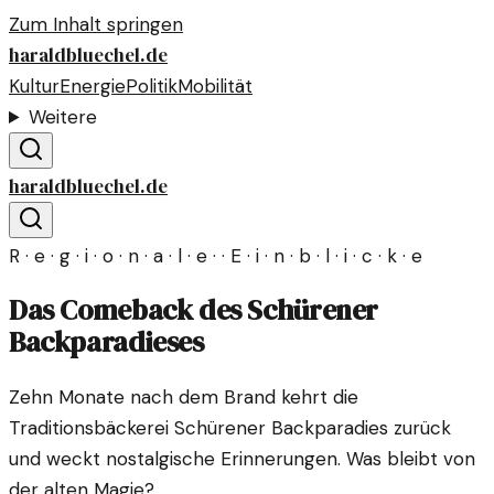
Zum Inhalt springen
haraldbluechel.de
Kultur
Energie
Politik
Mobilität
Weitere
haraldbluechel.de
R · e · g · i · o · n · a · l · e · · E · i · n · b · l · i · c · k · e
Das Comeback des Schürener
Backparadieses
Zehn Monate nach dem Brand kehrt die
Traditionsbäckerei Schürener Backparadies zurück
und weckt nostalgische Erinnerungen. Was bleibt von
der alten Magie?