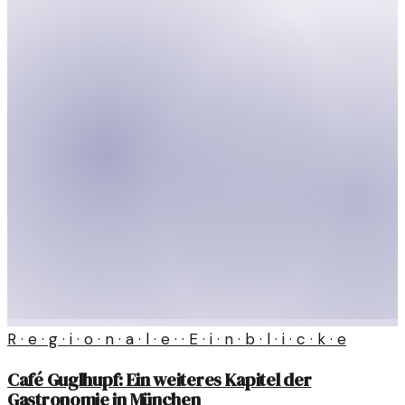
R · e · g · i · o · n · a · l · e · · E · i · n · b · l · i · c · k · e
Café Guglhupf: Ein weiteres Kapitel der
Gastronomie in München