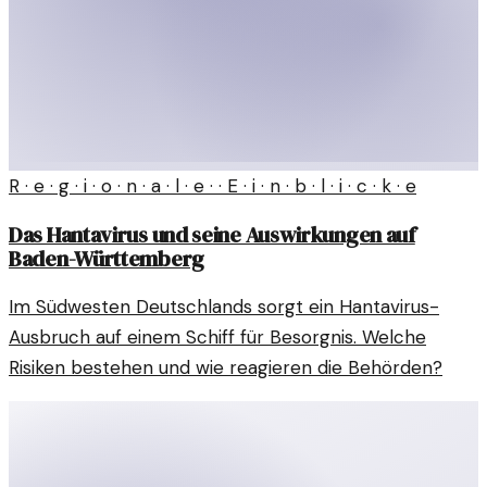
R · e · g · i · o · n · a · l · e · · E · i · n · b · l · i · c · k · e
Das Hantavirus und seine Auswirkungen auf
Baden-Württemberg
Im Südwesten Deutschlands sorgt ein Hantavirus-
Ausbruch auf einem Schiff für Besorgnis. Welche
Risiken bestehen und wie reagieren die Behörden?