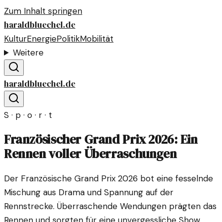
Zum Inhalt springen
haraldbluechel.de
Kultur
Energie
Politik
Mobilität
Weitere
haraldbluechel.de
S · p · o · r · t
Französischer Grand Prix 2026: Ein
Rennen voller Überraschungen
Der Französische Grand Prix 2026 bot eine fesselnde
Mischung aus Drama und Spannung auf der
Rennstrecke. Überraschende Wendungen prägten das
Rennen und sorgten für eine unvergessliche Show.