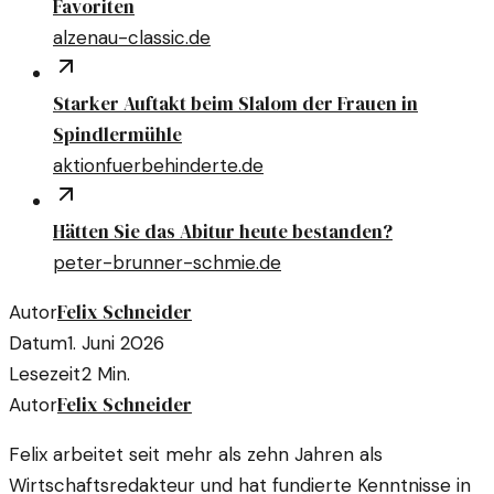
Favoriten
alzenau-classic.de
Starker Auftakt beim Slalom der Frauen in
Spindlermühle
aktionfuerbehinderte.de
Hätten Sie das Abitur heute bestanden?
peter-brunner-schmie.de
Felix Schneider
Autor
Datum
1. Juni 2026
Lesezeit
2
Min.
Felix Schneider
Autor
Felix arbeitet seit mehr als zehn Jahren als
Wirtschaftsredakteur und hat fundierte Kenntnisse in