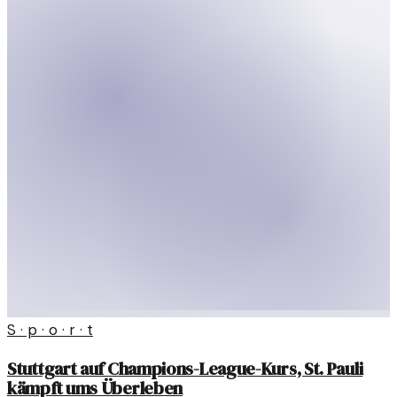
S · p · o · r · t
Stuttgart auf Champions-League-Kurs, St. Pauli
kämpft ums Überleben