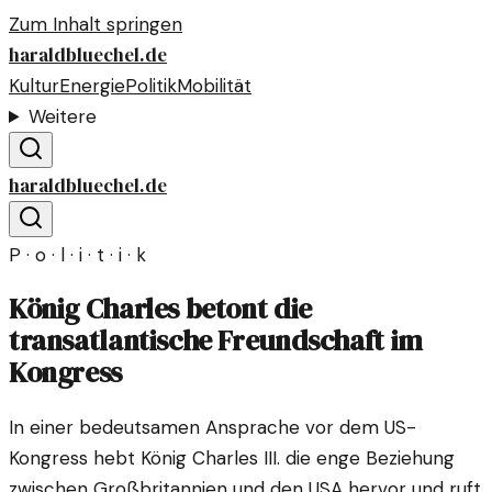
Zum Inhalt springen
haraldbluechel.de
Kultur
Energie
Politik
Mobilität
Weitere
haraldbluechel.de
P · o · l · i · t · i · k
König Charles betont die
transatlantische Freundschaft im
Kongress
In einer bedeutsamen Ansprache vor dem US-
Kongress hebt König Charles III. die enge Beziehung
zwischen Großbritannien und den USA hervor und ruft