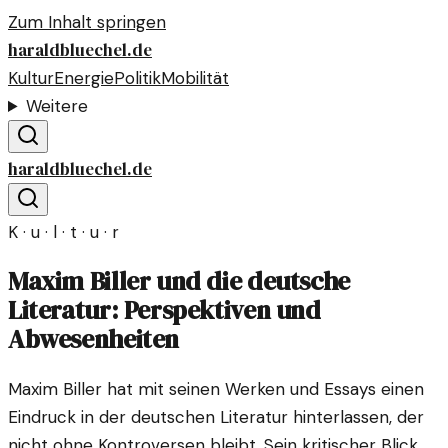
Zum Inhalt springen
haraldbluechel.de
Kultur
Energie
Politik
Mobilität
Weitere
haraldbluechel.de
K · u · l · t · u · r
Maxim Biller und die deutsche
Literatur: Perspektiven und
Abwesenheiten
Maxim Biller hat mit seinen Werken und Essays einen
Eindruck in der deutschen Literatur hinterlassen, der
nicht ohne Kontroversen bleibt. Sein kritischer Blick