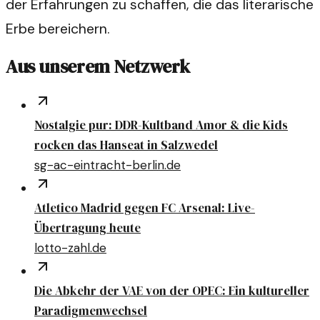
der Erfahrungen zu schaffen, die das literarische
Erbe bereichern.
Aus unserem Netzwerk
Nostalgie pur: DDR-Kultband Amor & die Kids
rocken das Hanseat in Salzwedel
sg-ac-eintracht-berlin.de
Atletico Madrid gegen FC Arsenal: Live-
Übertragung heute
lotto-zahl.de
Die Abkehr der VAE von der OPEC: Ein kultureller
Paradigmenwechsel