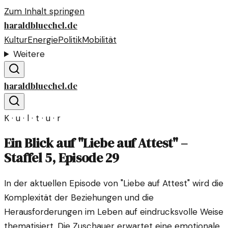
Zum Inhalt springen
haraldbluechel.de
Kultur
Energie
Politik
Mobilität
Weitere
haraldbluechel.de
K · u · l · t · u · r
Ein Blick auf "Liebe auf Attest" –
Staffel 5, Episode 29
In der aktuellen Episode von "Liebe auf Attest" wird die
Komplexität der Beziehungen und die
Herausforderungen im Leben auf eindrucksvolle Weise
thematisiert. Die Zuschauer erwartet eine emotionale